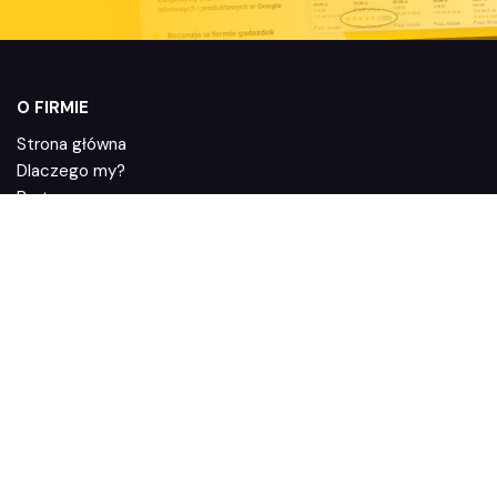
O FIRMIE
Strona główna
Dlaczego my?
Partnerzy
Regulamin usługi
FUNKCJE
Jak działa Zaufane.pl
Integracje
System poleceń
Polityka prywatności
Dyrektywa Omnibus