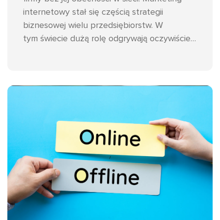
internetowy stał się częścią strategii
biznesowej wielu przedsiębiorstw. W
tym świecie dużą rolę odgrywają oczywiście
opinie klientów. Recenzje online są
autentyczną i szczerą reklamą marki – bez
inwestycji w płatne kampanie. Rodzą się więc
pytania: jak zoptymalizować narzędzia
wspierające marketing rekomendacji? Jak
prowadzić biznes oparty o lojalną
społeczność? W tym artykule rozwiewam te
wątpliwości!