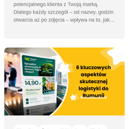
potencjalnego klienta z Twoją marką.
Dlatego każdy szczegół – od nazwy, godzin
otwarcia aż po zdjęcia – wpływa na to, jak
jesteś postrzegany. Jednym z częstych
zaskoczeń dla właścicieli biznesów jest
sytuacja, gdy Google zmienia lub podmienia
zdjęcie profilowe firmy. Dlaczego tak się
dzieje i co można z tym zrobić?