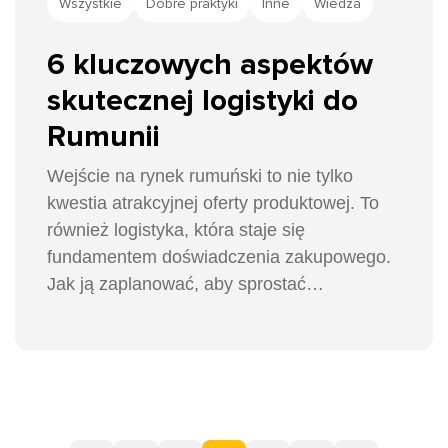
Wszystkie
Dobre praktyki
Inne
Wiedza
6 kluczowych aspektów
skutecznej logistyki do
Rumunii
Wejście na rynek rumuński to nie tylko
kwestia atrakcyjnej oferty produktowej. To
również logistyka, która staje się
fundamentem doświadczenia zakupowego.
Jak ją zaplanować, aby sprostać
oczekiwaniom wymagających klientów? Oto
sześć kluczowych obszarów, które decydują
o sukcesie sprzedaży w Rumunii.