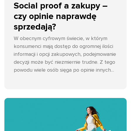
Social proof a zakupy –
czy opinie naprawdę
sprzedają?
W obecnym cyfrowym świecie, w którym
konsumenci mają dostęp do ogromnej ilości
informacji i opcji zakupowych, podejmowanie
decyzji może być niezmiernie trudne. Z tego
powodu wiele osób sięga po opinie innych
konsumentów, aby pomóc sobie w
dokonaniu wyboru. To zjawisko znane jest
jako social proof, czyli potwierdzenie
społeczne, i odgrywa kluczową rolę w
procesie podejmowania decyzji zakupowych.