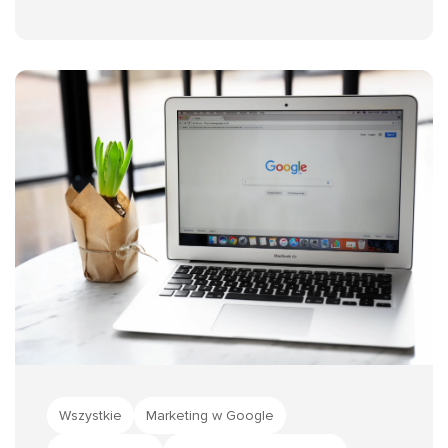
ekspertami branżowymi - związanymi z
projektem GOinternational, stanowi źródło
wiedzy dla każdego, kto pragnie zrozumieć i
wykorzystać potencjał e-handlu
transgranicznego. Sprawdź, czego możesz
się dowiedziedzieć z raportu!
Wszystkie
Marketing w Google