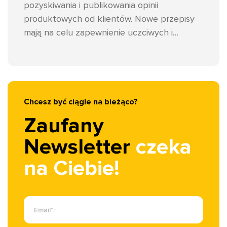
pozyskiwania i publikowania opinii
produktowych od klientów. Nowe przepisy
mają na celu zapewnienie uczciwych i
transparentnych praktyk w tym zakresie,
wzmocnienie zaufania konsumentów oraz
ograniczenie występowania fałszywych
opinii. Przyjrzyjmy się zatem o co dokładnie
chodzi i jak przygotować zmiany w swoim e-
Chcesz być ciągle na bieżąco?
commerce.
Zaufany
Newsletter
czeka
na Ciebie!
Email
*
: