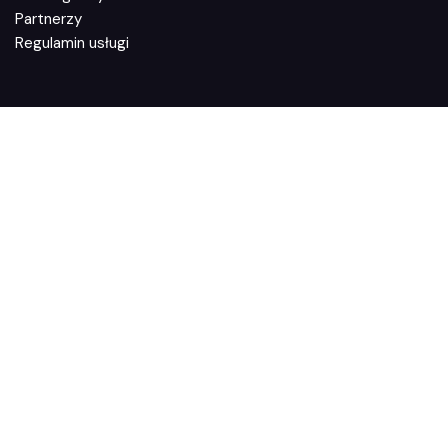
Partnerzy
Regulamin usługi
FUNKCJE
Jak działa Zaufane.pl
Integracje
System poleceń
Polityka prywatności
Dyrektywa Omnibus
WIEDZA
Blog
Wideo i audio