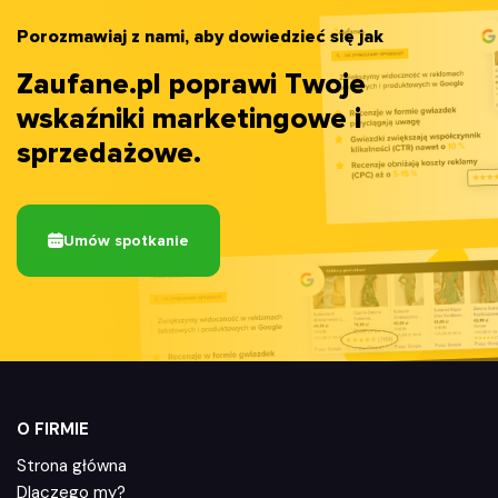
Porozmawiaj z nami, aby dowiedzieć się jak
Zaufane.pl poprawi Twoje
wskaźniki marketingowe i
sprzedażowe.
Umów spotkanie
O FIRMIE
Strona główna
Dlaczego my?