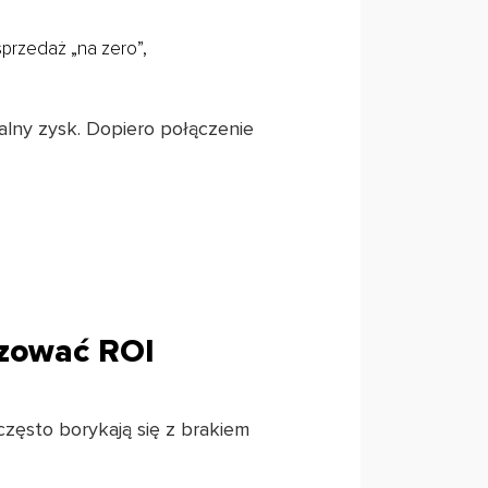
przedaż „na zero”,
realny zysk. Dopiero połączenie
izować ROI
często borykają się z brakiem