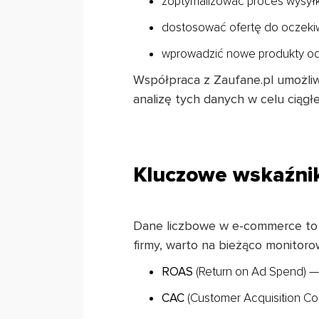
zoptymalizować proces wysyłk
dostosować ofertę do oczekiw
wprowadzić nowe produkty odp
Współpraca z Zaufane.pl umożliwi
analizę tych danych w celu ciągłe
Kluczowe wskaźni
Dane liczbowe w e-commerce to w
firmy, warto na bieżąco monitorow
ROAS
(Return on Ad Spend) —
CAC
(Customer Acquisition Cos