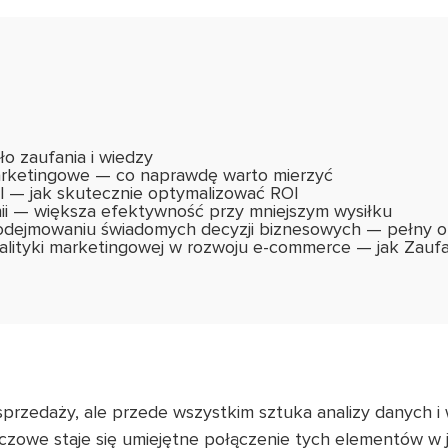
ło zaufania i wiedzy
arketingowe — co naprawdę warto mierzyć
l — jak skutecznie optymalizować ROI
i — większa efektywność przy mniejszym wysiłku
dejmowaniu świadomych decyzji biznesowych — pełny obr
analityki marketingowej w rozwoju e-commerce — jak Zaufa
sprzedaży, ale przede wszystkim sztuka analizy danych i
uczowe staje się umiejętne połączenie tych elementów w 