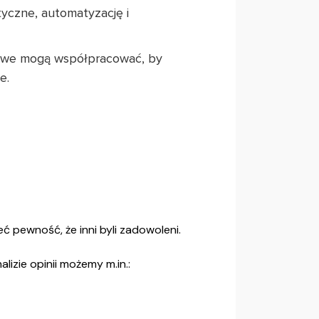
ityczne, automatyzację i
ngowe mogą współpracować, by
e.
 pewność, że inni byli zadowoleni.
izie opinii możemy m.in.: