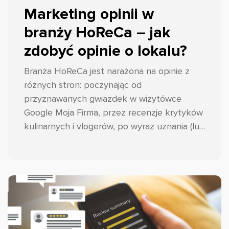
Marketing opinii w
branży HoReCa – jak
zdobyć opinie o lokalu?
Branża HoReCa jest narażona na opinie z
różnych stron: poczynając od
przyznawanych gwiazdek w wizytówce
Google Moja Firma, przez recenzje krytyków
kulinarnych i vlogerów, po wyraz uznania (lub
nie) tych najważniejszych, czyli gości.
Podpowiadamy przepis na to, jak
przynajmniej w pewnym stopniu kontrolować
ten proces i skutecznie zbierać opinie w
branży HoReCa!