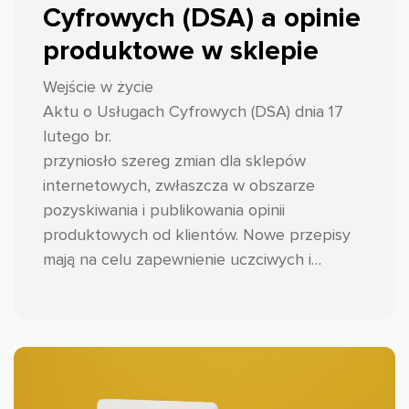
Cyfrowych (DSA) a opinie
produktowe w sklepie
Wejście w życie
Aktu o Usługach Cyfrowych (DSA) dnia 17
lutego br.
przyniosło szereg zmian dla sklepów
internetowych, zwłaszcza w obszarze
pozyskiwania i publikowania opinii
produktowych od klientów. Nowe przepisy
mają na celu zapewnienie uczciwych i
transparentnych praktyk w tym zakresie,
wzmocnienie zaufania konsumentów oraz
ograniczenie występowania fałszywych
opinii. Przyjrzyjmy się zatem o co dokładnie
chodzi i jak przygotować zmiany w swoim e-
commerce.