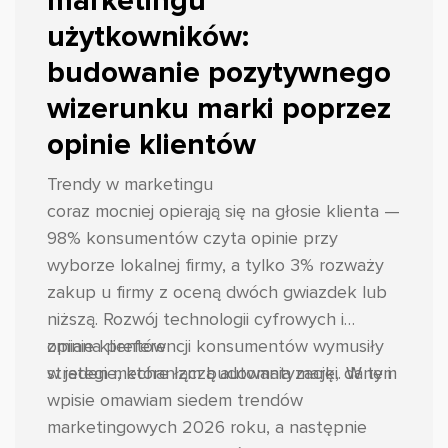
marketingu
użytkowników:
budowanie pozytywnego
wizerunku marki poprzez
opinie klientów
Trendy w marketingu
coraz mocniej opierają się na głosie klienta —
98% konsumentów czyta opinie przy
wyborze lokalnej firmy, a tylko 3% rozważy
zakup u firmy z oceną dwóch gwiazdek lub
niższą. Rozwój technologii cyfrowych i
zmiana preferencji konsumentów wymusiły
opinie klientów
strategie, które łączą automatyzację, dane i
w jeden mechanizm budowania marki. W tym
wpisie omawiam siedem trendów
marketingowych 2026 roku, a następnie