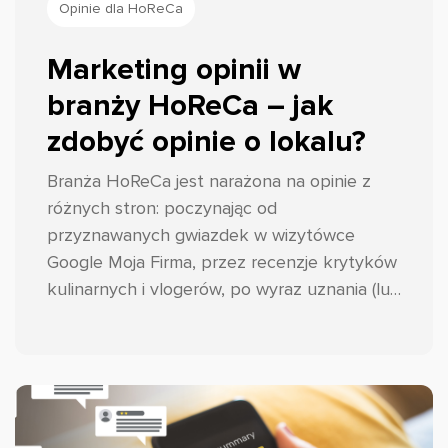
Opinie dla HoReCa
Marketing opinii w
branży HoReCa – jak
zdobyć opinie o lokalu?
Branża HoReCa jest narażona na opinie z
różnych stron: poczynając od
przyznawanych gwiazdek w wizytówce
Google Moja Firma, przez recenzje krytyków
kulinarnych i vlogerów, po wyraz uznania (lub
nie) tych najważniejszych, czyli gości.
Podpowiadamy przepis na to, jak
przynajmniej w pewnym stopniu kontrolować
ten proces i skutecznie zbierać opinie w
branży HoReCa!