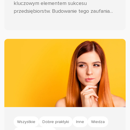
kluczowym elementem sukcesu
przedsiębiorstw. Budowanie tego zaufania
wymaga jednak znacznie więcej wysiłku niż
tylko spełnienie obietnic dotyczących
jakości produktów czy usług.
Wszystkie
Dobre praktyki
Inne
Wiedza