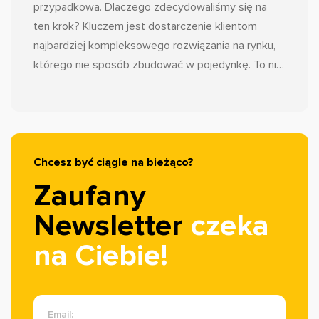
przypadkowa. Dlaczego zdecydowaliśmy się na
ten krok? Kluczem jest dostarczenie klientom
najbardziej kompleksowego rozwiązania na rynku,
którego nie sposób zbudować w pojedynkę. To nie
jest koniec Zaufane.pl, jakiego znacie. To ewolucja.
Wrzucamy wyższy bieg, aby funkcjonalności, z
których korzystacie na co dzień, działały jeszcze
sprawniej i skuteczniej. Dzięki tej synergii, jako nasi
klienci, stajecie się częścią największego
Chcesz być ciągle na bieżąco?
ekosystemu opinii w Polsce.
Zaufany
Newsletter
czeka
na Ciebie!
Email: