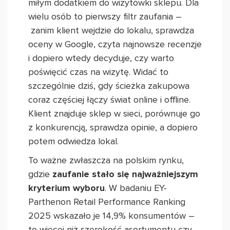
miłym dodatkiem do wizytówki sklepu. Dla
wielu osób to pierwszy filtr zaufania –
zanim klient wejdzie do lokalu, sprawdza
oceny w Google, czyta najnowsze recenzje
i dopiero wtedy decyduje, czy warto
poświęcić czas na wizytę. Widać to
szczególnie dziś, gdy ścieżka zakupowa
coraz częściej łączy świat online i offline.
Klient znajduje sklep w sieci, porównuje go
z konkurencją, sprawdza opinie, a dopiero
potem odwiedza lokal.
To ważne zwłaszcza na polskim rynku,
gdzie
zaufanie stało się najważniejszym
kryterium wyboru
. W badaniu EY-
Parthenon Retail Performance Ranking
2025 wskazało je 14,9% konsumentów –
to więcej niż szerokość asortymentu czy