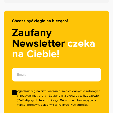
których korzystacie na co dzień, działały jeszcze
sprawniej i skuteczniej. Dzięki tej synergii, jako nasi
klienci, stajecie się częścią największego
Chcesz być ciągle na bieżąco?
ekosystemu opinii w Polsce.
Zaufany
Newsletter
czeka
na Ciebie!
Email:
Zgadzam się na przetwarzanie swoich danych osobowych
przez Administratora - Zaufane.pl z siedzibą w Rzeszowie
(35-234) przy ul. Trembeckiego 11A w celu informacyjnym i
marketingowym, opisanym w Polityce Prywatności.