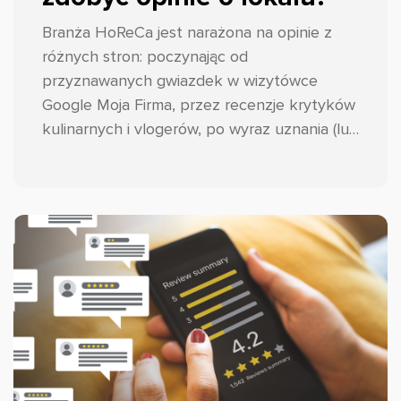
Branża HoReCa jest narażona na opinie z
różnych stron: poczynając od
przyznawanych gwiazdek w wizytówce
Google Moja Firma, przez recenzje krytyków
kulinarnych i vlogerów, po wyraz uznania (lub
nie) tych najważniejszych, czyli gości.
Podpowiadamy przepis na to, jak
przynajmniej w pewnym stopniu kontrolować
ten proces i skutecznie zbierać opinie w
branży HoReCa!