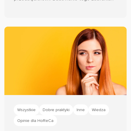
wymaga jednak znacznie więcej wysiłku niż
tylko spełnienie obietnic dotyczących
jakości produktów czy usług.
Wszystkie
Dobre praktyki
Inne
Wiedza
Opinie dla HoReCa