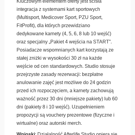
Kluczowym elementem oferty jest ścisła
integracja z systemami kart sportowych
(Multisport, Medicover Sport, PZU Sport,
FitProfit), dla których przewidziano
dedykowane karnety (4, 5, 6, 8 lub 10 wejść)
oraz specjalny „Pakiet 4 wejścia na START”.
Posiadacze wspomnianych kart korzystają ze
stałej zniżki w wysokości 30 zł na każde
wejście od cen standardowych. Studio stosuje
przejrzyste zasady rezerwacji: bezpłatne
anulowanie zajęć jest możliwe do 24 godzin
przed ich rozpoczęciem, a karnety zachowują
ważność przez 30 dni (mniejsze pakiety) lub 60
dni (pakiety 8 i 10 wejść). Uzupełnieniem
propozycji są vouchery prezentowe (fizyczne i
wirtualne) oraz autorski merch.
Wnioski
: Działalność Afterlife Studio opiera się