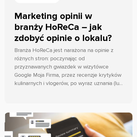
Marketing opinii w
branży HoReCa – jak
zdobyć opinie o lokalu?
Branża HoReCa jest narażona na opinie z
różnych stron: poczynając od
przyznawanych gwiazdek w wizytówce
Google Moja Firma, przez recenzje krytyków
kulinarnych i vlogerów, po wyraz uznania (lub
nie) tych najważniejszych, czyli gości.
Podpowiadamy przepis na to, jak
przynajmniej w pewnym stopniu kontrolować
ten proces i skutecznie zbierać opinie w
branży HoReCa!