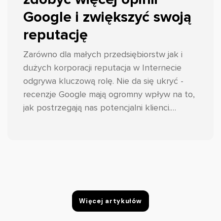
Google i zwiększyć swoją
reputację
Zarówno dla małych przedsiębiorstw jak i
dużych korporacji reputacja w Internecie
odgrywa kluczową rolę. Nie da się ukryć -
recenzje Google mają ogromny wpływ na to,
jak postrzegają nas potencjalni klienci.
Dlatego właśnie tak ważne jest zebranie
dużej liczby pozytywnych opinii oraz
odpowiedniego reagowania na te
negatywne.
Więcej artykułów