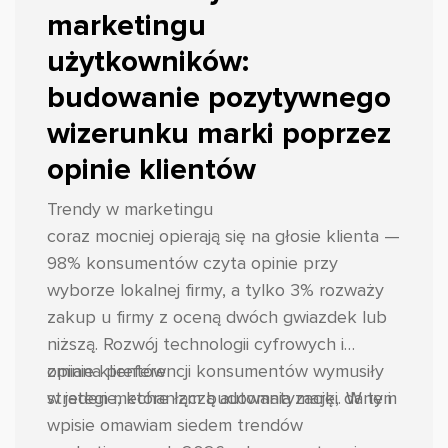
marketingu
użytkowników:
budowanie pozytywnego
wizerunku marki poprzez
opinie klientów
Trendy w marketingu
coraz mocniej opierają się na głosie klienta —
98% konsumentów czyta opinie przy
wyborze lokalnej firmy, a tylko 3% rozważy
zakup u firmy z oceną dwóch gwiazdek lub
niższą. Rozwój technologii cyfrowych i
zmiana preferencji konsumentów wymusiły
opinie klientów
strategie, które łączą automatyzację, dane i
w jeden mechanizm budowania marki. W tym
wpisie omawiam siedem trendów