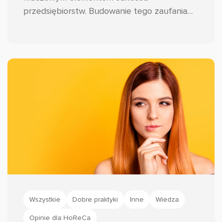
przedsiębiorstw. Budowanie tego zaufania
wymaga jednak znacznie więcej wysiłku niż
tylko spełnienie obietnic dotyczących
jakości produktów czy usług.
Wszystkie
Dobre praktyki
Inne
Wiedza
Opinie dla HoReCa