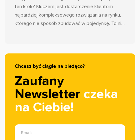
ten krok? Kluczem jest dostarczenie klientom
najbardziej kompleksowego rozwiązania na rynku,
którego nie sposób zbudować w pojedynkę. To nie
jest koniec Zaufane.pl, jakiego znacie. To ewolucja.
Wrzucamy wyższy bieg, aby funkcjonalności, z
których korzystacie na co dzień, działały jeszcze
sprawniej i skuteczniej. Dzięki tej synergii, jako nasi
klienci, stajecie się częścią największego
Chcesz być ciągle na bieżąco?
ekosystemu opinii w Polsce.
Zaufany
Newsletter
czeka
na Ciebie!
Email: