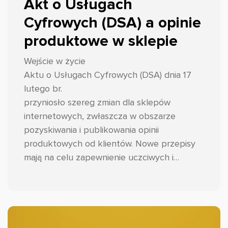
Akt o Usługach
Cyfrowych (DSA) a opinie
produktowe w sklepie
Wejście w życie
Aktu o Usługach Cyfrowych (DSA) dnia 17
lutego br.
przyniosło szereg zmian dla sklepów
internetowych, zwłaszcza w obszarze
pozyskiwania i publikowania opinii
produktowych od klientów. Nowe przepisy
mają na celu zapewnienie uczciwych i
transparentnych praktyk w tym zakresie,
wzmocnienie zaufania konsumentów oraz
ograniczenie występowania fałszywych
opinii. Przyjrzyjmy się zatem o co dokładnie
chodzi i jak przygotować zmiany w swoim e-