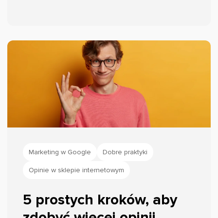
jak monitorować sentyment. Przykłady
opieram na realnych profilach, m.in.
wizytówce Google i Instagramie salonu
fryzjerskiego Piotra Sierpińskiego, a dane
liczbowe na badaniu BrightLocal Local
Consumer Review Survey 2025.
Marketing w Google
Dobre praktyki
Opinie w sklepie internetowym
5 prostych kroków, aby
zdobyć więcej opinii