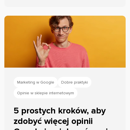
opieram na realnych profilach, m.in.
wizytówce Google i Instagramie salonu
fryzjerskiego Piotra Sierpińskiego, a dane
liczbowe na badaniu BrightLocal Local
Consumer Review Survey 2025.
Marketing w Google
Dobre praktyki
Opinie w sklepie internetowym
5 prostych kroków, aby
zdobyć więcej opinii