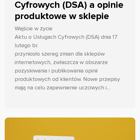
Cyfrowych (DSA) a opinie
produktowe w sklepie
Wejście w życie
Aktu o Usługach Cyfrowych (DSA) dnia 17
lutego br.
przyniosło szereg zmian dla sklepów
internetowych, zwłaszcza w obszarze
pozyskiwania i publikowania opinii
produktowych od klientów. Nowe przepisy
mają na celu zapewnienie uczciwych i
transparentnych praktyk w tym zakresie,
wzmocnienie zaufania konsumentów oraz
ograniczenie występowania fałszywych
opinii. Przyjrzyjmy się zatem o co dokładnie
chodzi i jak przygotować zmiany w swoim e-
commerce.