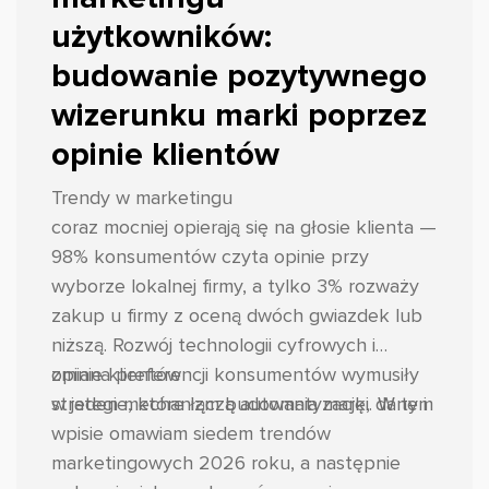
użytkowników:
budowanie pozytywnego
wizerunku marki poprzez
opinie klientów
Trendy w marketingu
coraz mocniej opierają się na głosie klienta —
98% konsumentów czyta opinie przy
wyborze lokalnej firmy, a tylko 3% rozważy
zakup u firmy z oceną dwóch gwiazdek lub
niższą. Rozwój technologii cyfrowych i
zmiana preferencji konsumentów wymusiły
opinie klientów
strategie, które łączą automatyzację, dane i
w jeden mechanizm budowania marki. W tym
wpisie omawiam siedem trendów
marketingowych 2026 roku, a następnie