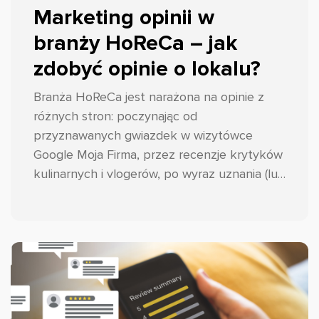
Marketing opinii w
branży HoReCa – jak
zdobyć opinie o lokalu?
Branża HoReCa jest narażona na opinie z
różnych stron: poczynając od
przyznawanych gwiazdek w wizytówce
Google Moja Firma, przez recenzje krytyków
kulinarnych i vlogerów, po wyraz uznania (lub
nie) tych najważniejszych, czyli gości.
Podpowiadamy przepis na to, jak
przynajmniej w pewnym stopniu kontrolować
ten proces i skutecznie zbierać opinie w
branży HoReCa!