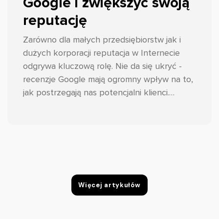
Google i zwiększyć swoją
reputację
Zarówno dla małych przedsiębiorstw jak i
dużych korporacji reputacja w Internecie
odgrywa kluczową rolę. Nie da się ukryć -
recenzje Google mają ogromny wpływ na to,
jak postrzegają nas potencjalni klienci.
Dlatego właśnie tak ważne jest zebranie
dużej liczby pozytywnych opinii oraz
odpowiedniego reagowania na te
negatywne.
Więcej artykułów