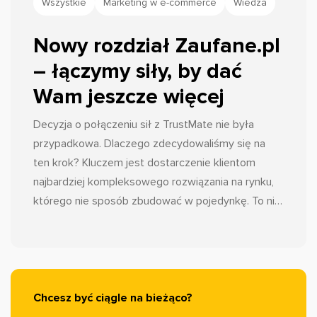
Wszystkie
Marketing w e-commerce
Wiedza
Nowy rozdział Zaufane.pl
– łączymy siły, by dać
Wam jeszcze więcej
Decyzja o połączeniu sił z TrustMate nie była
przypadkowa. Dlaczego zdecydowaliśmy się na
ten krok? Kluczem jest dostarczenie klientom
najbardziej kompleksowego rozwiązania na rynku,
którego nie sposób zbudować w pojedynkę. To nie
jest koniec Zaufane.pl, jakiego znacie. To ewolucja.
Wrzucamy wyższy bieg, aby funkcjonalności, z
których korzystacie na co dzień, działały jeszcze
sprawniej i skuteczniej. Dzięki tej synergii, jako nasi
klienci, stajecie się częścią największego
Chcesz być ciągle na bieżąco?
ekosystemu opinii w Polsce.