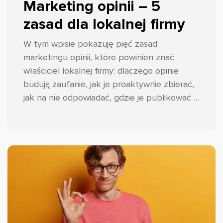
Marketing opinii – 5
zasad dla lokalnej firmy
W tym wpisie pokazuję pięć zasad
marketingu opinii, które powinien znać
właściciel lokalnej firmy: dlaczego opinie
budują zaufanie, jak je proaktywnie zbierać,
jak na nie odpowiadać, gdzie je publikować i
jak monitorować sentyment. Przykłady
opieram na realnych profilach, m.in.
wizytówce Google i Instagramie salonu
fryzjerskiego Piotra Sierpińskiego, a dane
liczbowe na badaniu BrightLocal Local
Consumer Review Survey 2025.