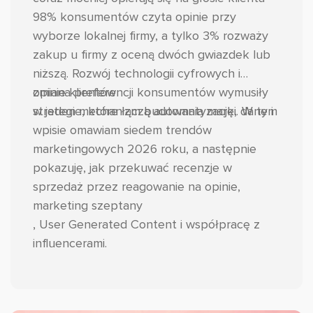
98% konsumentów czyta opinie przy
wyborze lokalnej firmy, a tylko 3% rozważy
zakup u firmy z oceną dwóch gwiazdek lub
niższą. Rozwój technologii cyfrowych i
zmiana preferencji konsumentów wymusiły
opinie klientów
strategie, które łączą automatyzację, dane i
w jeden mechanizm budowania marki. W tym
wpisie omawiam siedem trendów
marketingowych 2026 roku, a następnie
pokazuję, jak przekuwać recenzje w
sprzedaż przez reagowanie na opinie,
marketing szeptany
, User Generated Content i współpracę z
influencerami.