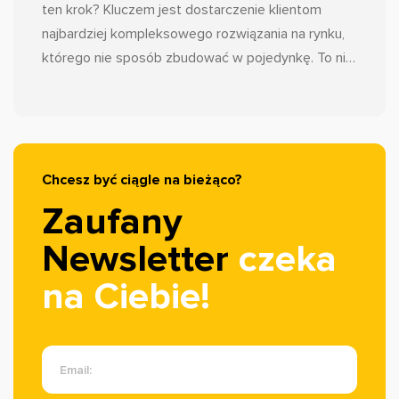
ten krok? Kluczem jest dostarczenie klientom
najbardziej kompleksowego rozwiązania na rynku,
którego nie sposób zbudować w pojedynkę. To nie
jest koniec Zaufane.pl, jakiego znacie. To ewolucja.
Wrzucamy wyższy bieg, aby funkcjonalności, z
których korzystacie na co dzień, działały jeszcze
sprawniej i skuteczniej. Dzięki tej synergii, jako nasi
klienci, stajecie się częścią największego
Chcesz być ciągle na bieżąco?
ekosystemu opinii w Polsce.
Zaufany
Newsletter
czeka
na Ciebie!
Email: