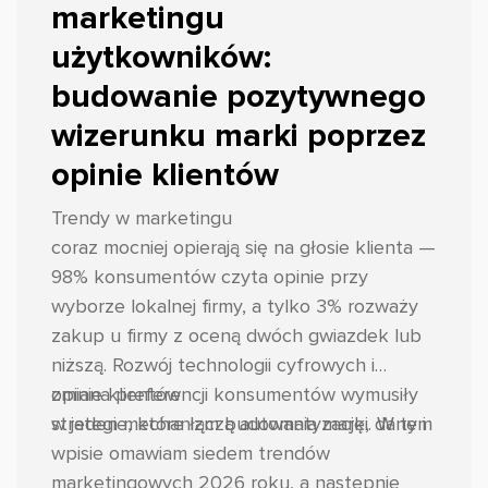
marketingu
użytkowników:
budowanie pozytywnego
wizerunku marki poprzez
opinie klientów
Trendy w marketingu
coraz mocniej opierają się na głosie klienta —
98% konsumentów czyta opinie przy
wyborze lokalnej firmy, a tylko 3% rozważy
zakup u firmy z oceną dwóch gwiazdek lub
niższą. Rozwój technologii cyfrowych i
zmiana preferencji konsumentów wymusiły
opinie klientów
strategie, które łączą automatyzację, dane i
w jeden mechanizm budowania marki. W tym
wpisie omawiam siedem trendów
marketingowych 2026 roku, a następnie