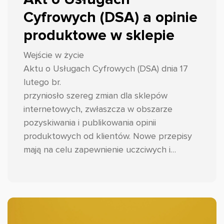
Cyfrowych (DSA) a opinie
produktowe w sklepie
Wejście w życie
Aktu o Usługach Cyfrowych (DSA) dnia 17
lutego br.
przyniosło szereg zmian dla sklepów
internetowych, zwłaszcza w obszarze
pozyskiwania i publikowania opinii
produktowych od klientów. Nowe przepisy
mają na celu zapewnienie uczciwych i
transparentnych praktyk w tym zakresie,
wzmocnienie zaufania konsumentów oraz
ograniczenie występowania fałszywych
opinii. Przyjrzyjmy się zatem o co dokładnie
chodzi i jak przygotować zmiany w swoim e-