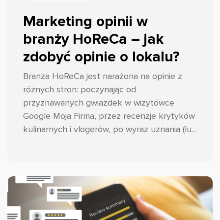
Marketing opinii w
branży HoReCa – jak
zdobyć opinie o lokalu?
Branża HoReCa jest narażona na opinie z
różnych stron: poczynając od
przyznawanych gwiazdek w wizytówce
Google Moja Firma, przez recenzje krytyków
kulinarnych i vlogerów, po wyraz uznania (lub
nie) tych najważniejszych, czyli gości.
Podpowiadamy przepis na to, jak
przynajmniej w pewnym stopniu kontrolować
ten proces i skutecznie zbierać opinie w
branży HoReCa!