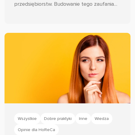
przedsiębiorstw. Budowanie tego zaufania
wymaga jednak znacznie więcej wysiłku niż
tylko spełnienie obietnic dotyczących
jakości produktów czy usług.
Wszystkie
Dobre praktyki
Inne
Wiedza
Opinie dla HoReCa