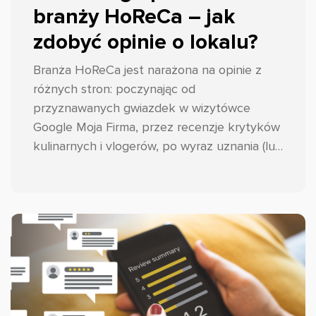
branży HoReCa – jak
zdobyć opinie o lokalu?
Branża HoReCa jest narażona na opinie z
różnych stron: poczynając od
przyznawanych gwiazdek w wizytówce
Google Moja Firma, przez recenzje krytyków
kulinarnych i vlogerów, po wyraz uznania (lub
nie) tych najważniejszych, czyli gości.
Podpowiadamy przepis na to, jak
przynajmniej w pewnym stopniu kontrolować
ten proces i skutecznie zbierać opinie w
branży HoReCa!