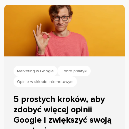
wizytówce Google i Instagramie salonu
fryzjerskiego Piotra Sierpińskiego, a dane
liczbowe na badaniu BrightLocal Local
Consumer Review Survey 2025.
Marketing w Google
Dobre praktyki
Opinie w sklepie internetowym
5 prostych kroków, aby
zdobyć więcej opinii
Google i zwiększyć swoją