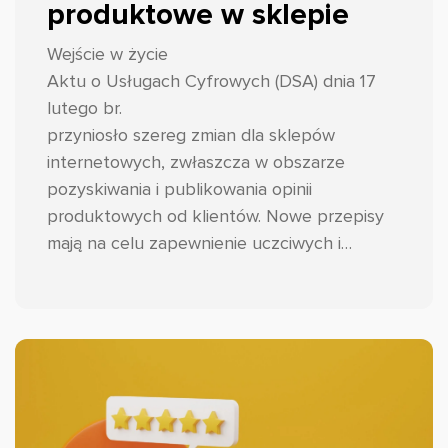
produktowe w sklepie
Wejście w życie
Aktu o Usługach Cyfrowych (DSA) dnia 17
lutego br.
przyniosło szereg zmian dla sklepów
internetowych, zwłaszcza w obszarze
pozyskiwania i publikowania opinii
produktowych od klientów. Nowe przepisy
mają na celu zapewnienie uczciwych i
transparentnych praktyk w tym zakresie,
wzmocnienie zaufania konsumentów oraz
ograniczenie występowania fałszywych
opinii. Przyjrzyjmy się zatem o co dokładnie
chodzi i jak przygotować zmiany w swoim e-
commerce.