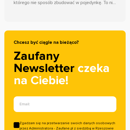
którego nie sposób zbudować w pojedynkę. To nie
jest koniec Zaufane.pl, jakiego znacie. To ewolucja.
Wrzucamy wyższy bieg, aby funkcjonalności, z
których korzystacie na co dzień, działały jeszcze
sprawniej i skuteczniej. Dzięki tej synergii, jako nasi
klienci, stajecie się częścią największego
Chcesz być ciągle na bieżąco?
ekosystemu opinii w Polsce.
Zaufany
Newsletter
czeka
na Ciebie!
Email:
Zgadzam się na przetwarzanie swoich danych osobowych
przez Administratora - Zaufane.pl z siedzibą w Rzeszowie