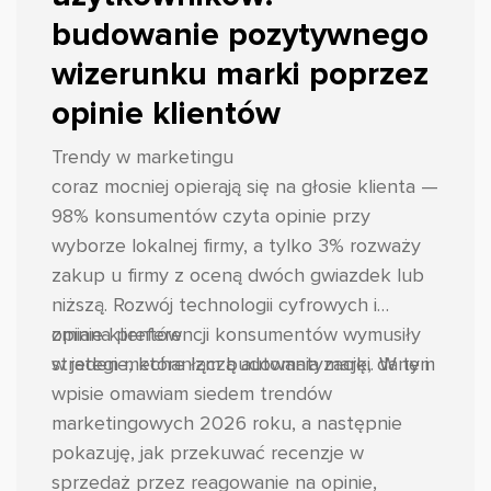
budowanie pozytywnego
wizerunku marki poprzez
opinie klientów
Trendy w marketingu
coraz mocniej opierają się na głosie klienta —
98% konsumentów czyta opinie przy
wyborze lokalnej firmy, a tylko 3% rozważy
zakup u firmy z oceną dwóch gwiazdek lub
niższą. Rozwój technologii cyfrowych i
zmiana preferencji konsumentów wymusiły
opinie klientów
strategie, które łączą automatyzację, dane i
w jeden mechanizm budowania marki. W tym
wpisie omawiam siedem trendów
marketingowych 2026 roku, a następnie
pokazuję, jak przekuwać recenzje w
sprzedaż przez reagowanie na opinie,