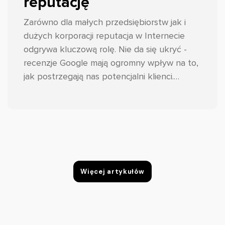
reputację
Zarówno dla małych przedsiębiorstw jak i
dużych korporacji reputacja w Internecie
odgrywa kluczową rolę. Nie da się ukryć -
recenzje Google mają ogromny wpływ na to,
jak postrzegają nas potencjalni klienci.
Dlatego właśnie tak ważne jest zebranie
dużej liczby pozytywnych opinii oraz
odpowiedniego reagowania na te
negatywne.
Więcej artykułów