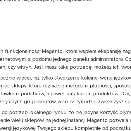
ch funkcjonalności Magento, która wspiera ekspansję zag
ternetowymi z poziomu jednego panelu administratora. Co
n, czy witryn. Jeśli masz taką potrzebę, możesz ich two
acznie więcej, niż tylko stworzenie kolejnej wersji jęz
mieć sklepy, które różnią się metodami płatności, sposob
stawkami podatków, a nawet katalogiem produktów. Dzię
ólnych grup klientów, a co za tym idzie zwiększysz sp
do potrzeb lokalnego rynku, to nie jedyna korzyść płyn
zenie wielu sklepów na jednej instancji Magento pozwala
j wersji językowej Twojego sklepu kompletnie od początk