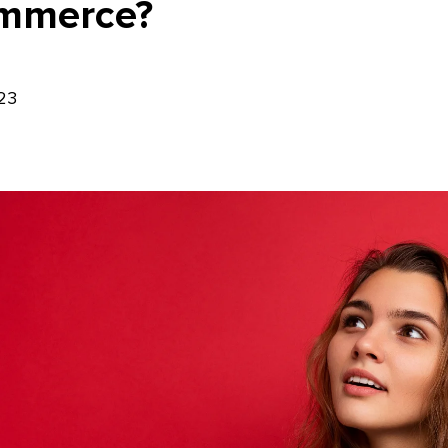
ommerce?
23