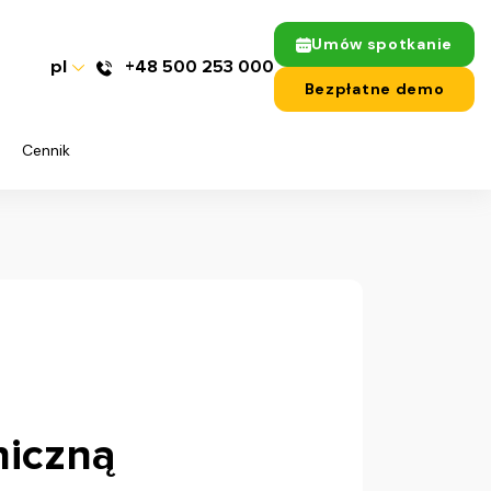
Umów spotkanie
pl
+48 500 253 000
Bezpłatne demo
Cennik
niczną