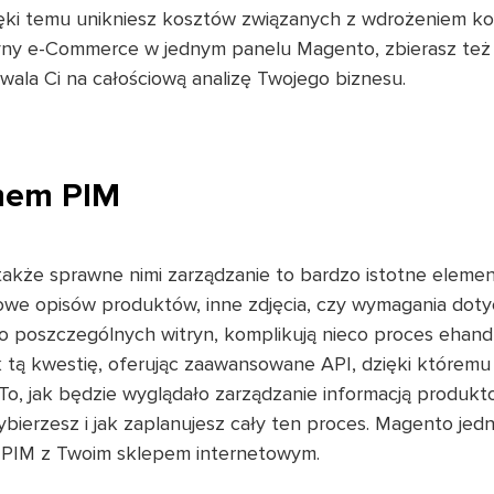
ięki temu unikniesz kosztów związanych z wdrożeniem k
yny e-Commerce w jednym panelu Magento, zbierasz też 
ala Ci na całościową analizę Twojego biznesu.
emem PIM
także sprawne nimi zarządzanie to bardzo istotne elemen
kowe opisów produktów, inne zdjęcia, czy wymagania doty
do poszczególnych witryn, komplikują nieco proces ehandl
k tą kwestię, oferując zaawansowane API, dzięki którem
To, jak będzie wyglądało zarządzanie informacją produ
ybierzesz i jak zaplanujesz cały ten proces. Magento je
 PIM z Twoim sklepem internetowym.