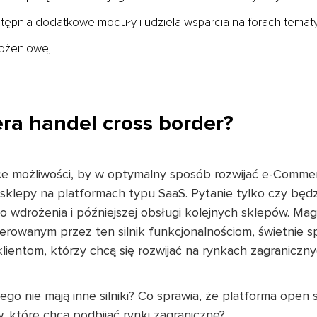
tępnia dodatkowe moduły i udziela wsparcia na forach temat
ożeniowej.
ra handel cross border?
jące możliwości, by w optymalny sposób rozwijać e-Comme
sklepy na platformach typu SaaS. Pytanie tylko czy będz
 wdrożenia i późniejszej obsługi kolejnych sklepów. Mag
oferowanym przez ten silnik funkcjonalnościom, świetnie s
klientom, którzy chcą się rozwijać na rynkach zagranicz
go nie mają inne silniki? Co sprawia, że platforma open
 które chcą podbijać rynki zagraniczne?