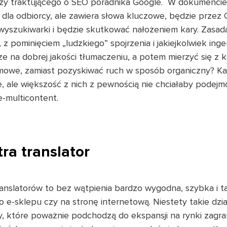
lizy traktującego o SEO poradnika Google. W dokumencie 
ła dla odbiorcy, ale zawiera słowa kluczowe, będzie przez
wyszukiwarki i będzie skutkować nałożeniem kary. Zasad
pominięciem „ludzkiego” spojrzenia i jakiejkolwiek inge
e na dobrej jakości tłumaczeniu, a potem mierzyć się z 
mowe, zamiast pozyskiwać ruch w sposób organiczny? Ka
e, ale większość z nich z pewnością nie chciałaby podej
e-multicontent.
ra translator
anslatorów to bez wątpienia bardzo wygodna, szybka i t
 e-sklepu czy na stronę internetową. Niestety takie dzia
y, które poważnie podchodzą do ekspansji na rynki zagra