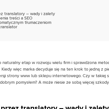
z translatory – wady i zalety
nia treści a SEO
tomatycznym tłumaczeniom
ranslator
to naturalny etap w rozwoju wielu firm i sprawdzona me
Kiedy więc marka decyduje się na ten krok to jedną z pi
ji strony www lub sklepu internetowego. Czy w takiej sy
 dobrym pomysłem? A może niesie ze sobą więcej szkody
przez translatory – wady i zalety