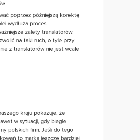
ów.
wać poprzez późniejszą korektę
olei wydłuża proces
ażniejsze zalety translatorów:
olić na taki ruch, o tyle przy
e z translatorów nie jest wcale
naszego kraju pokazuje, że
nawet w sytuacji, gdy biegle
ny polskich firm. Jeśli do tego
nkowań to marka jeszcze bardziej