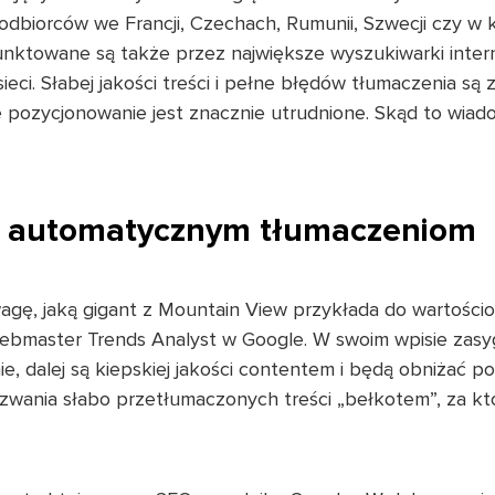
dbiorców we Francji, Czechach, Rumunii, Szwecji czy w k
nktowane są także przez największe wyszukiwarki intern
eci. Słabej jakości treści i pełne błędów tłumaczenia są 
e pozycjonowanie jest znacznie utrudnione. Skąd to wia
” automatycznym tłumaczeniom
agę, jaką gigant z Mountain View przykłada do wartości
ebmaster Trends Analyst w Google. W swoim wpisie zasygn
e, dalej są kiepskiej jakości contentem i będą obniżać p
azwania słabo przetłumaczonych treści „bełkotem”, za kt