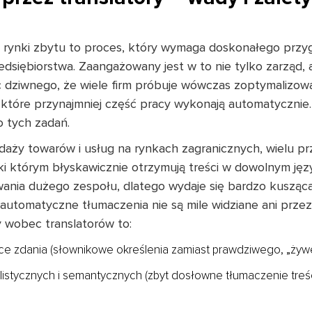
e rynki zbytu to proces, który wymaga doskonałego przyg
edsiębiorstwa. Zaangażowany jest w to nie tylko zarząd, 
ęc dziwnego, że wiele firm próbuje wówczas zoptymalizowa
 które przynajmniej część pracy wykonają automatycznie.
o tych zadań.
ży towarów i usług na rynkach zagranicznych, wielu pr
ęki którym błyskawicznie otrzymują treści w dowolnym jęz
wania dużego zespołu, dlatego wydaje się bardzo kusząc
automatyczne tłumaczenia nie są mile widziane ani przez 
y wobec translatorów to:
ące zdania (słownikowe określenia zamiast prawdziwego, „żyw
listycznych i semantycznych (zbyt dosłowne tłumaczenie treś