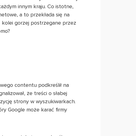
ażdym innym kraju. Co istotne,
etowe, a to przekłada się na
z kolei gorzej postrzegane przez
domo?
owego contentu podkreślił na
alizował, że treści o słabej
ozycję strony w wyszukiwarkach.
óry Google może karać firmy