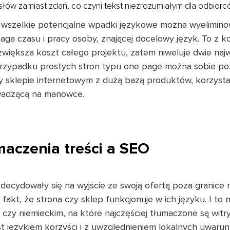
łów zamiast zdań, co czyni tekst niezrozumiałym dla odbiorc
 wszelkie potencjalne wpadki językowe można wyelimino
maga czasu i pracy osoby, znającej docelowy język. To z k
 zwiększa koszt całego projektu, zatem niweluje dwie najw
 przypadku prostych stron typu one page można sobie pozw
 sklepie internetowym z dużą bazą produktów, korzystani
owadzącą na manowce.
aczenia treści a SEO
zdecydowały się na wyjście ze swoją ofertą poza granice 
 fakt, że strona czy sklep funkcjonuje w ich języku. I to 
 czy niemieckim, na które najczęściej tłumaczone są witry
st językiem korzyści i z uwzględnieniem lokalnych uwaru