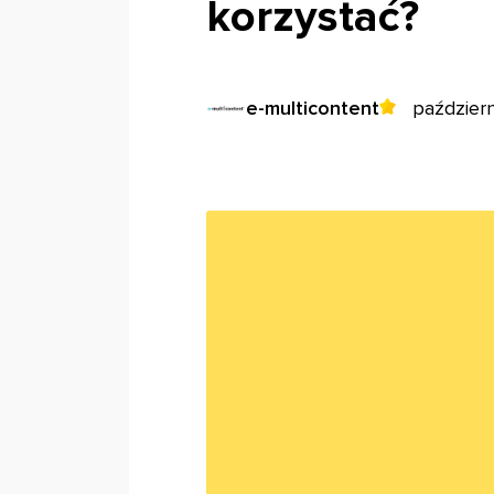
korzystać?
e-multicontent
paździer