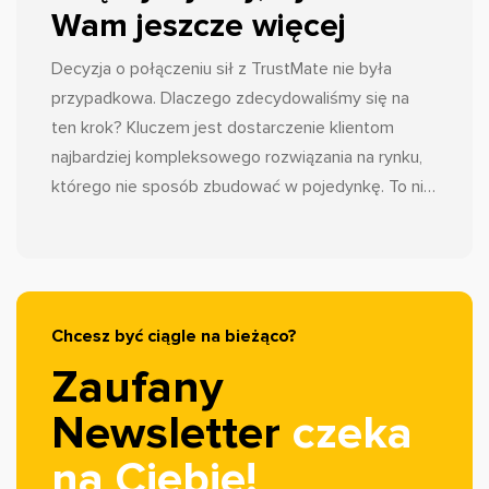
Wam jeszcze więcej
Decyzja o połączeniu sił z TrustMate nie była
przypadkowa. Dlaczego zdecydowaliśmy się na
ten krok? Kluczem jest dostarczenie klientom
najbardziej kompleksowego rozwiązania na rynku,
którego nie sposób zbudować w pojedynkę. To nie
jest koniec Zaufane.pl, jakiego znacie. To ewolucja.
Wrzucamy wyższy bieg, aby funkcjonalności, z
których korzystacie na co dzień, działały jeszcze
sprawniej i skuteczniej. Dzięki tej synergii, jako nasi
klienci, stajecie się częścią największego
Chcesz być ciągle na bieżąco?
ekosystemu opinii w Polsce.
Zaufany
Newsletter
czeka
na Ciebie!