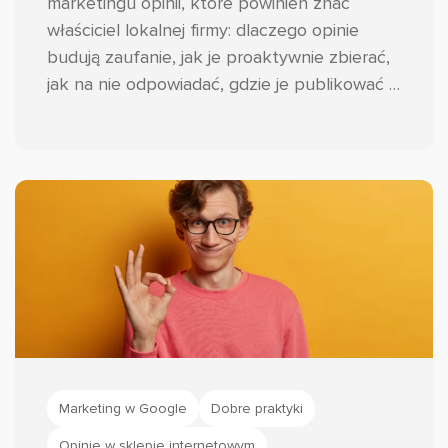
marketingu opinii, które powinien znać
właściciel lokalnej firmy: dlaczego opinie
budują zaufanie, jak je proaktywnie zbierać,
jak na nie odpowiadać, gdzie je publikować i
jak monitorować sentyment. Przykłady
opieram na realnych profilach, m.in.
wizytówce Google i Instagramie salonu
fryzjerskiego Piotra Sierpińskiego, a dane
liczbowe na badaniu BrightLocal Local
Consumer Review Survey 2025.
Marketing w Google
Dobre praktyki
Opinie w sklepie internetowym