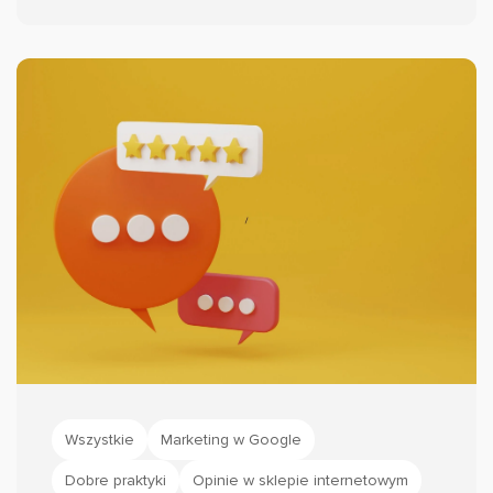
wzmocnienie zaufania konsumentów oraz
ograniczenie występowania fałszywych
opinii. Przyjrzyjmy się zatem o co dokładnie
chodzi i jak przygotować zmiany w swoim e-
commerce.
Wszystkie
Marketing w Google
Dobre praktyki
Opinie w sklepie internetowym