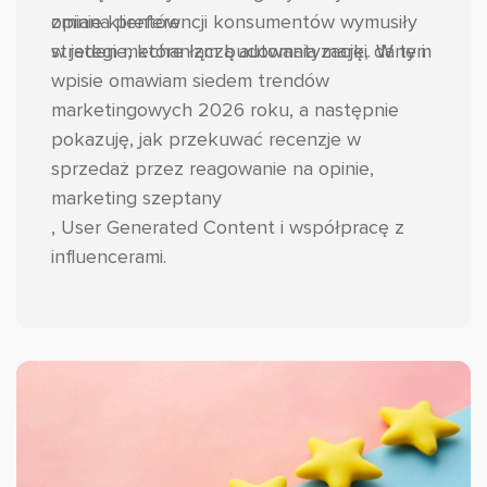
zmiana preferencji konsumentów wymusiły
opinie klientów
strategie, które łączą automatyzację, dane i
w jeden mechanizm budowania marki. W tym
wpisie omawiam siedem trendów
marketingowych 2026 roku, a następnie
pokazuję, jak przekuwać recenzje w
sprzedaż przez reagowanie na opinie,
marketing szeptany
, User Generated Content i współpracę z
influencerami.