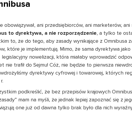
mnibusa
e obowiązywał, ani przedsiębiorców, ani marketerów, ani
us to dyrektywa, a nie rozporządzenie
, a tylko te os
tkim to, że do tego, aby zasady wynikające z Omnibusa 
ów, które je implementują. Mimo, że sama dyrektywa jako
 legislacyjny nowelizacji, która miałaby wprowadzić odpow
et nie trafił do Sejmu! Cóż, nie będzie to pierwsza niew
ie wdrożyliśmy dyrektywy cyfrowej i towarowej, których re
r.
ystkim podkreślić, że bez przepisów krajowych Omnibus 
asady” mam na myśli, że jednak lepiej zapoznać się z jeg
iązują one już od dawna tylko brak było dla nich wyraźn