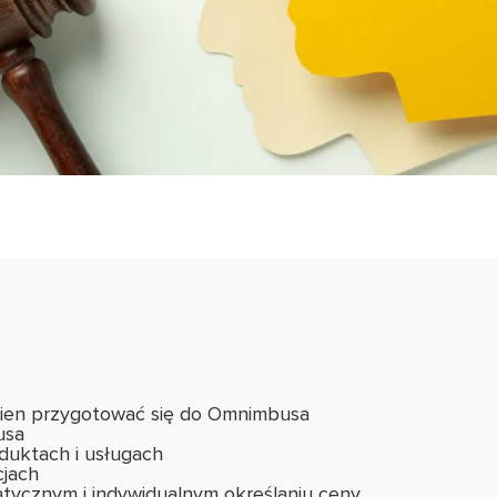
ien przygotować się do Omnimbusa
usa
oduktach i usługach
cjach
tycznym i indywidualnym określaniu ceny