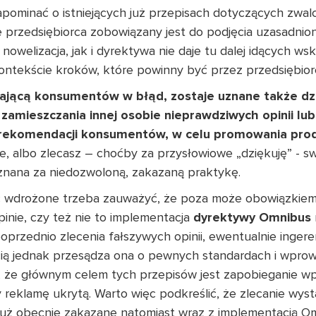
ominać o istniejących już przepisach dotyczących zwalcz
że przedsiębiorca zobowiązany jest do podjęcia uzasadni
 nowelizacja, jak i dyrektywa nie daje tu dalej idących 
kontekście kroków, które powinny być przez przedsiębio
ającą konsumentów w błąd, zostaje uznane także dzi
zamieszczania innej osobie nieprawdziwych opinii 
lub rekomendacji konsumentów, w celu promowania pr
e, albo zlecasz – choćby za przysłowiowe „dziękuję” - 
uznana za niedozwoloną, zakazaną praktykę.
być wdrożone trzeba zauważyć, że poza może obowiązkie
pinie, czy też nie to implementacja
dyrektywy Omnibus
 poprzednio zlecenia fałszywych opinii, ewentualnie inger
ią jednak przesądza ona o pewnych standardach i wprow
c, że głównym celem tych przepisów jest zapobieganie
reklamę ukrytą. Warto więc podkreślić, że zlecanie wyst
już obecnie zakazane natomiast wraz z implementacją O