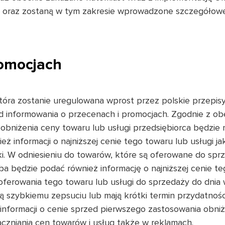
 oraz zostaną w tym zakresie wprowadzone szczegółowe 
romocjach
która zostanie uregulowana wprost przez polskie przepis
d informowania o przecenach i promocjach. Zgodnie z ob
obniżenia ceny towaru lub usługi przedsiębiorca będzie
ież informacji o najniższej cenie tego towaru lub usługi 
. W odniesieniu do towarów, które są oferowane do sprz
eba będzie podać również informację o najniższej cenie te
oferowania tego towaru lub usługi do sprzedaży do dnia
ą szybkiemu zepsuciu lub mają krótki termin przydatnoś
z informacji o cenie sprzed pierwszego zastosowania obni
zniania cen towarów i usług także w reklamach.