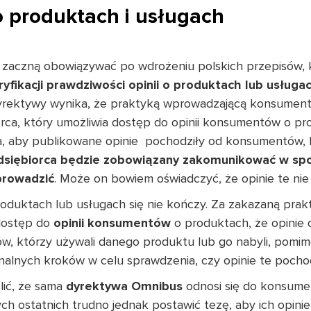
 o produktach i usługach
e zaczną obowiązywać po wdrożeniu polskich przepisów,
fikacji prawdziwości opinii o produktach lub usługa
 dyrektywy wynika, że praktyką wprowadzającą konsumen
rca, który umożliwia dostęp do opinii konsumentów o pro
ia, aby publikowane opinie pochodziły od konsumentów,
dsiębiorca będzie zobowiązany zakomunikować w spos
 prowadzić
. Może on bowiem oświadczyć, że opinie te nie
roduktach lub usługach się nie kończy. Za zakazaną prak
 dostęp do
opinii konsumentów
o produktach, że opinie 
 którzy używali danego produktu lub go nabyli, pomimo
onalnych kroków w celu sprawdzenia, czy opinie te poc
lić, że sama
dyrektywa Omnibus
odnosi się do konsumen
ch ostatnich trudno jednak postawić tezę, aby ich opini