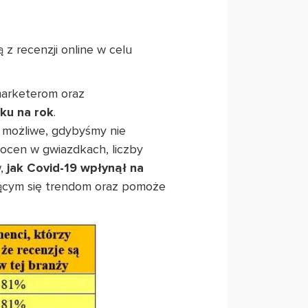
 z recenzji online w celu
marketerom oraz
oku na rok
.
y możliwe, gdybyśmy nie
 ocen w gwiazdkach, liczby
w,
jak Covid-19 wpłynął na
jącym się trendom oraz pomoże