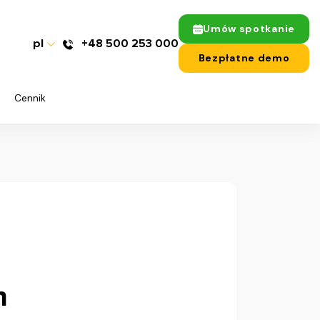
Umów spotkanie
pl
+48 500 253 000
Bezpłatne demo
Cennik
h