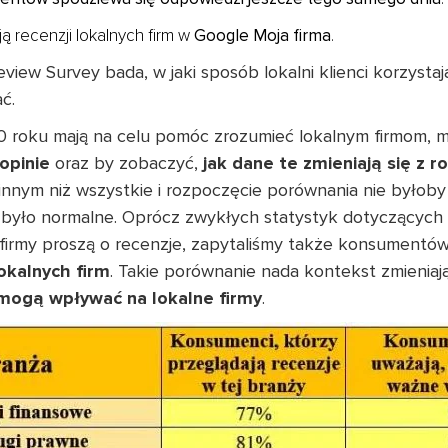
ą recenzji lokalnych firm w
Google Moja firma
.
ew Survey bada, w jaki sposób lokalni klienci korzystają
ać.
 roku mają na celu pomóc zrozumieć lokalnym firmom, 
opinie
oraz by zobaczyć,
jak dane te zmieniają się z r
innym niż wszystkie i rozpoczęcie porównania nie byłob
ie było normalne. Oprócz zwykłych statystyk dotyczących
ne firmy proszą o recenzje, zapytaliśmy także konsumentó
lokalnych firm
. Takie porównanie nada kontekst zmienia
 mogą wpływać na lokalne firmy
.