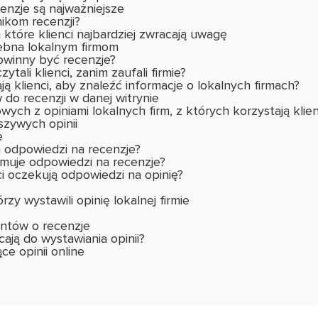
cenzje są najważniejsze
ikom recenzji?
 które klienci najbardziej zwracają uwagę
ebna lokalnym firmom
owinny być recenzje?
zytali klienci, zanim zaufali firmie?
ają klienci, aby znaleźć informacje o lokalnych firmach?
o recenzji w danej witrynie
wych z opiniami lokalnych firm, z których korzystają klien
szywych opinii
ie
 odpowiedzi na recenzje?
muje odpowiedzi na recenzje?
 oczekują odpowiedzi na opinię?
zy wystawili opinię lokalnej firmie
ientów o recenzje
ają do wystawiania opinii?
e opinii online