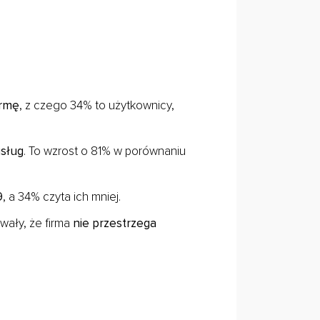
irmę
, z czego 34% to użytkownicy,
usług
. To wzrost o 81% w porównaniu
9
, a 34% czyta ich mniej.
wały, że firma
nie przestrzega