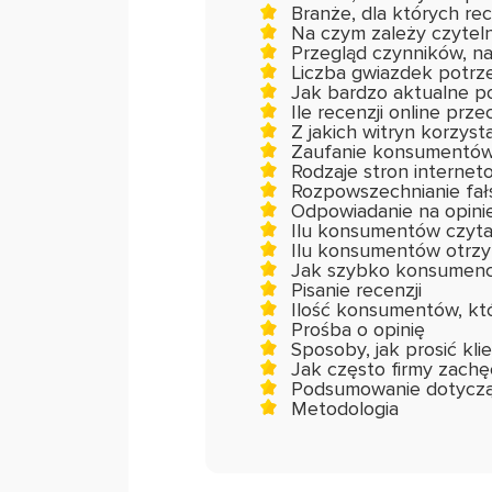
Branże, dla których re
Na czym zależy czyteln
Przegląd czynników, na
Liczba gwiazdek potrz
Jak bardzo aktualne p
Ile recenzji online przec
Z jakich witryn korzyst
Zaufanie konsumentów d
Rodzaje stron interneto
Rozpowszechnianie fał
Odpowiadanie na opin
Ilu konsumentów czyta
Ilu konsumentów otrzy
Jak szybko konsumenci
Pisanie recenzji
Ilość konsumentów, któr
Prośba o opinię
Sposoby, jak prosić kl
Jak często firmy zachęc
Podsumowanie dotycząc
Metodologia