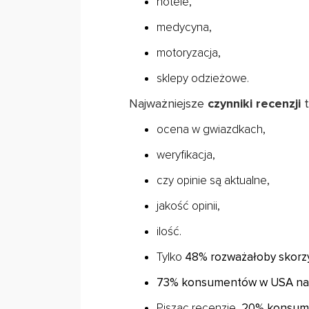
hotele,
medycyna,
motoryzacja,
sklepy odzieżowe.
Najważniejsze
czynniki recenzji
t
ocena w gwiazdkach,
weryfikacja,
czy opinie są aktualne,
jakość opinii,
ilość.
Tylko
48% rozważałoby skorzys
73% konsumentów w USA napis
Pisząc recenzję,
20% konsume