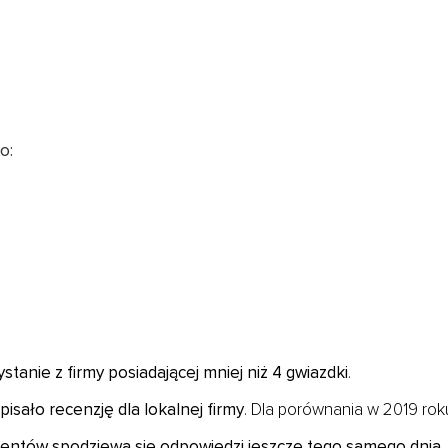
o:
tanie z firmy posiadającej mniej niż 4 gwiazdki
.
ało recenzję dla lokalnej firmy
. Dla porównania w 2019 rok
ntów spodziewa się odpowiedzi jeszcze tego samego dnia
.