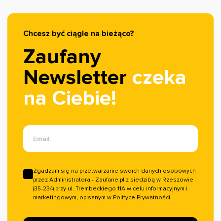
których korzystacie na co dzień, działały jeszcze
sprawniej i skuteczniej. Dzięki tej synergii, jako nasi
klienci, stajecie się częścią największego
Chcesz być ciągle na bieżąco?
ekosystemu opinii w Polsce.
Zaufany
Newsletter
czeka
na Ciebie!
Email:
Zgadzam się na przetwarzanie swoich danych osobowych
przez Administratora - Zaufane.pl z siedzibą w Rzeszowie
(35-234) przy ul. Trembeckiego 11A w celu informacyjnym i
marketingowym, opisanym w Polityce Prywatności.