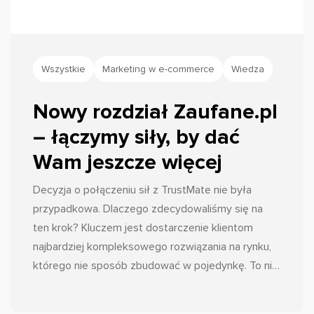
Wszystkie
Marketing w e-commerce
Wiedza
Nowy rozdział Zaufane.pl
– łączymy siły, by dać
Wam jeszcze więcej
Decyzja o połączeniu sił z TrustMate nie była
przypadkowa. Dlaczego zdecydowaliśmy się na
ten krok? Kluczem jest dostarczenie klientom
najbardziej kompleksowego rozwiązania na rynku,
którego nie sposób zbudować w pojedynkę. To nie
jest koniec Zaufane.pl, jakiego znacie. To ewolucja.
Wrzucamy wyższy bieg, aby funkcjonalności, z