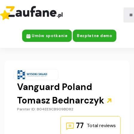
|
Company Information
Umów spotkanie
Bezpłatne demo
Vanguard Poland
Tomasz Bednarczyk​
Parnter ID: B04EE9CB909BD82
77
Total reviews