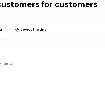
customers for customers
ng
Lowest rating
klienta