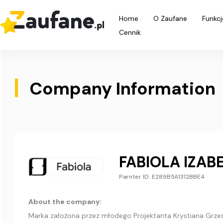
Home
O Zaufane
Funkcj
Cennik
|
Company Information
​FABIOLA IZA
Parnter ID: E289B5A1312BBE4
About the company:
Marka założona przez młodego Projektanta Krystiana Grzeszc