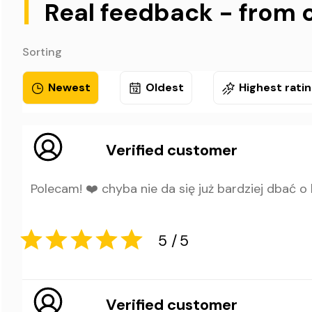
|
Real feedback - from 
Sorting
Newest
Oldest
Highest rati
Verified customer
Polecam! ❤️ chyba nie da się już bardziej dbać o 
Verified customer