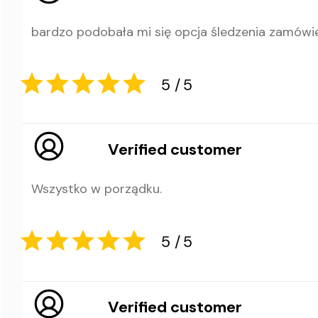
5
5
bardzo podobała mi się opcja śledzenia zamówie
Verified customer
Wszystko w porządku.
5
5
Verified customer