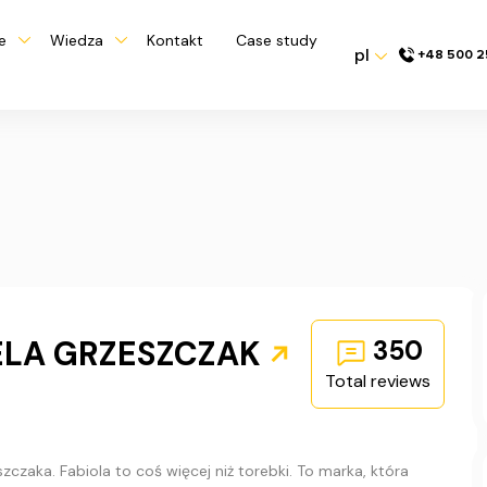
e
Wiedza
Kontakt
Case study
pl
+48 500 2
BELA GRZESZCZAK
350
Total reviews
zaka. Fabiola to coś więcej niż torebki. To marka, która