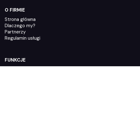
O FIRMIE
Strona główna
Dlaczego my?
Partnerzy
Regulamin usługi
FUNKCJE
Jak działa Zaufane.pl
Integracje
System poleceń
Polityka prywatności
Dyrektywa Omnibus
WIEDZA
Blog
Wideo i audio