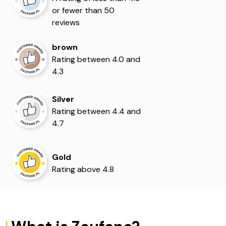
5
5
or fewer than 50
reviews
brown
Rating between 4.0 and
4.3
Silver
Rating between 4.4 and
4.7
Gold
Rating above 4.8