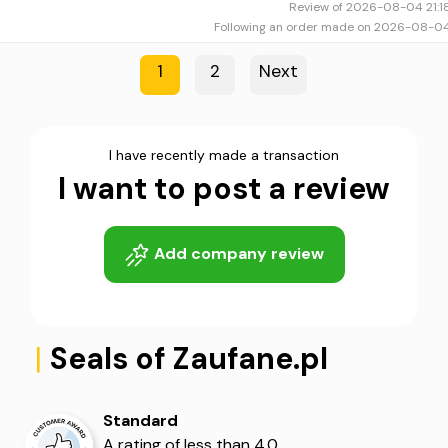
Review of 2026-08-04 21:1
Following an order made on 2026-08-0
1
2
Next
I have recently made a transaction
5
5
I want to post a review
Add company review
|
Seals of Zaufane.pl
Standard
A rating of less than 4.0