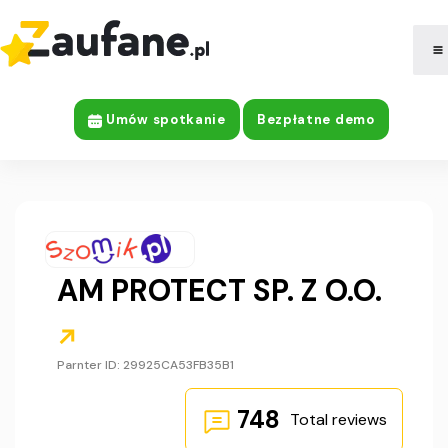
|
Company Information
Umów spotkanie
Bezpłatne demo
AM PROTECT SP. Z O.O.
Parnter ID: 29925CA53FB35B1
748
Total reviews