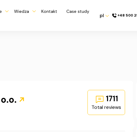
e
Wiedza
Kontakt
Case study
pl
+48 500 2
 o.o.
1711
Total reviews