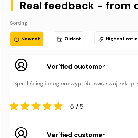
|
Real feedback - from 
Sorting
Newest
Oldest
Highest rati
Verified customer
Spadł śnieg i mogłem wypróbować swój zakup. 
Verified customer