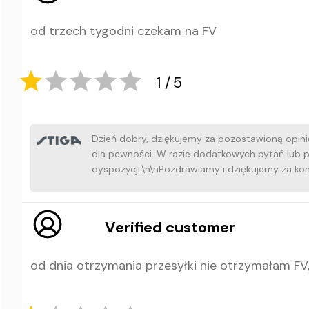
5
5
od trzech tygodni czekam na FV
Dzień dobry, dziękujemy za pozostawioną opini
dla pewności. W razie dodatkowych pytań lub 
dyspozycji.\n\nPozdrawiamy i dziękujemy za kon
1
5
Verified customer
od dnia otrzymania przesyłki nie otrzymałam FV