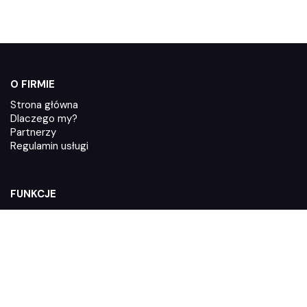
O FIRMIE
Strona główna
Dlaczego my?
Partnerzy
Regulamin usługi
FUNKCJE
Jak działa Zaufane.pl
Integracje
System poleceń
Polityka prywatności
Dyrektywa Omnibus