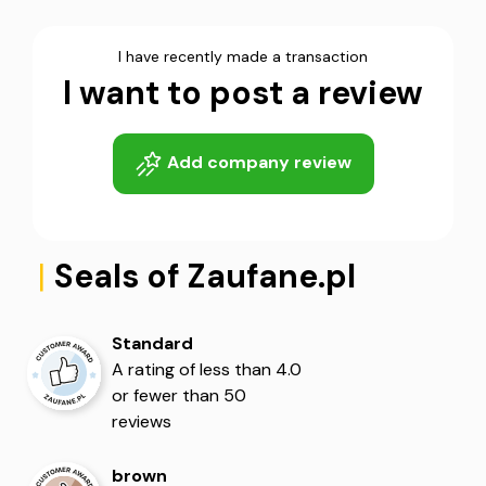
I have recently made a transaction
I want to post a review
5
5
Add company review
|
Seals of Zaufane.pl
Standard
5
5
A rating of less than 4.0
or fewer than 50
reviews
brown