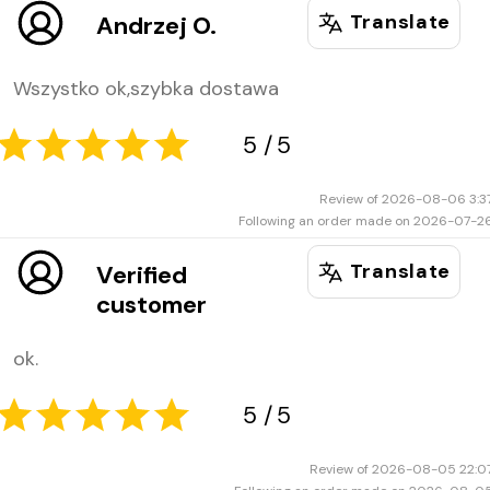
5
5
Translate
Andrzej O.
Wszystko ok,szybka dostawa
Review of 2026-08-06 3:3
Following an order made on 2026-07-2
Translate
Verified
customer
5
5
ok.
Review of 2026-08-05 22:0