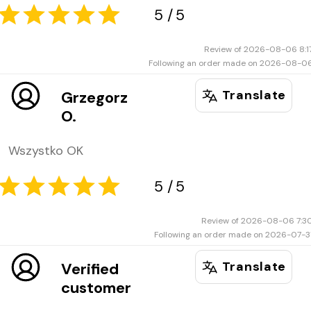
Review of 2026-08-06 8:1
Following an order made on 2026-08-0
Translate
Grzegorz
O.
Wszystko OK
5
5
Review of 2026-08-06 7:3
Following an order made on 2026-07-3
Translate
Verified
customer