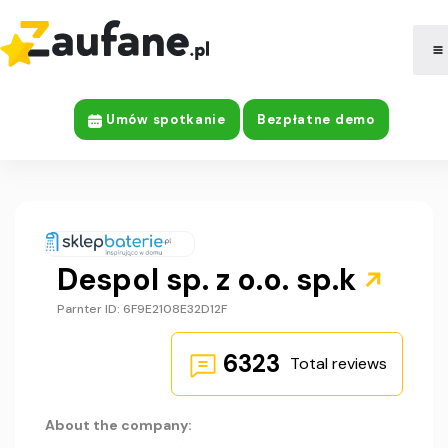
|
Company Information
Umów spotkanie
Bezpłatne demo
Despol sp. z o.o. sp.k​
Parnter ID: 6F9E2108E32D12F
6323
Total reviews
About the company: