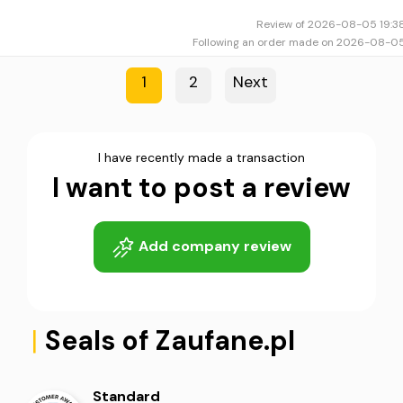
Review of 2026-08-05 19:3
Following an order made on 2026-08-0
1
2
Next
I have recently made a transaction
4
5
I want to post a review
Add company review
|
Seals of Zaufane.pl
Standard