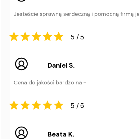
5
5
Jesteście sprawną serdeczną i pomocną firmą j
Daniel S.
Cena do jakości bardzo na +
5
5
Beata K.