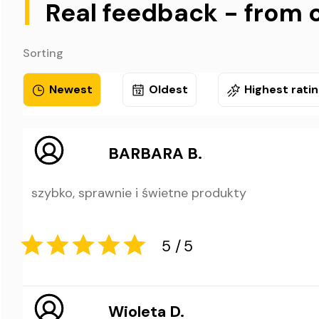
|
Real feedback - from 
Sorting
Newest
Oldest
Highest rati
BARBARA B.
szybko, sprawnie i świetne produkty
Wioleta D.