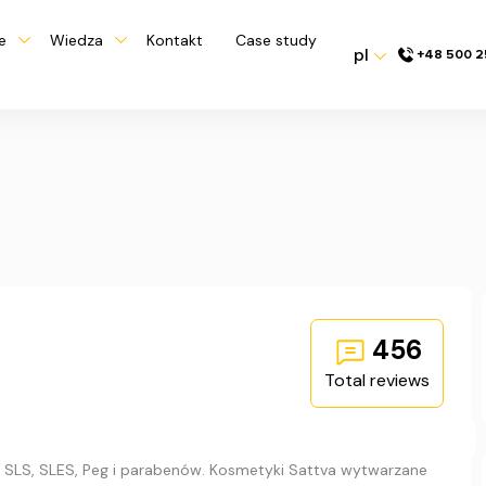
e
Wiedza
Kontakt
Case study
pl
+48 500 2
456
Total reviews
d SLS, SLES, Peg i parabenów. Kosmetyki Sattva wytwarzane