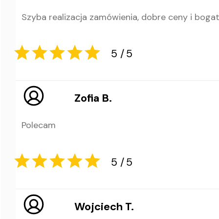
Szyba realizacja zamówienia, dobre ceny i boga
5
5
Zofia B.
Polecam
5
5
Wojciech T.