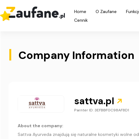
Home
O Zaufane
Funkcj
Cennik
|
Company Information
sattva.pl
Parnter ID: 3EFBBF0C98AF8D1
About the company:
Sattva Ayurveda znajdują się naturalne kosmetyki wolne o