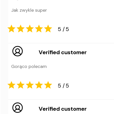
Jak zwykle super
5
5
Verified customer
Gorąco polecam
5
5
Verified customer