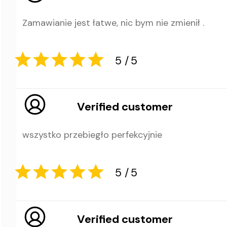
5
5
Zamawianie jest łatwe, nic bym nie zmienił .
Verified customer
wszystko przebiegło perfekcyjnie
5
5
Verified customer