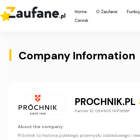
Home
O Zaufane
Funkcj
Cennik
|
Company Information
PROCHNIK.PL
Parnter ID: D84905741F381BF
About the company:
Próchnik to historia polskiego przemysłu odzieżowego i nie