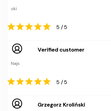
oki
5
5
Verified customer
Najs
5
5
Grzegorz Kroliński