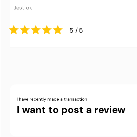
Jest ok
5
5
I have recently made a transaction
I want to post a review