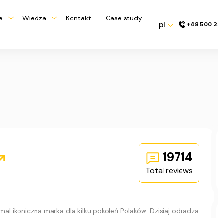
e
Wiedza
Kontakt
Case study
pl
+48 500 2
19714
Total reviews
mal ikoniczna marka dla kilku pokoleń Polaków. Dzisiaj odradza