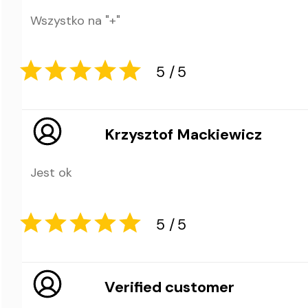
Wszystko na "+"
5
5
Krzysztof Mackiewicz
Jest ok
5
5
Verified customer