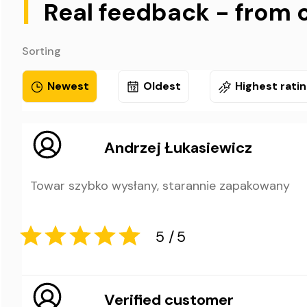
|
Real feedback - from 
Sorting
Newest
Oldest
Highest rati
Andrzej Łukasiewicz
Towar szybko wysłany, starannie zapakowany
Verified customer