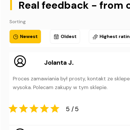
|
Real feedback - from 
Sorting
Newest
Oldest
Highest rati
Jolanta J.
Proces zamawiania był prosty, kontakt ze skle
wysoka. Polecam zakupy w tym sklepie.