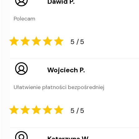
Dawid P.
Polecam
5
5
Wojciech P.
Ułatwienie płatności bezpośredniej
Katarzyna W.