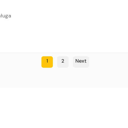
sługa
1
2
Next