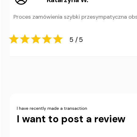
5
5
Proces zamówienia szybki przesympatyczna ob
5
5
I have recently made a transaction
I want to post a review