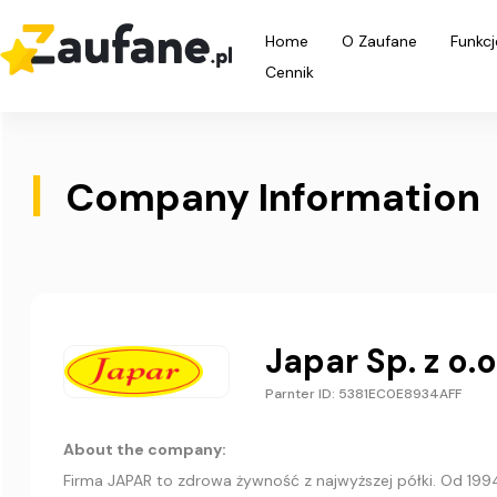
Home
O Zaufane
Funkcj
Cennik
|
Company Information
Japar Sp. z o.
Parnter ID: 5381EC0E8934AFF
About the company:
Firma JAPAR to zdrowa żywność z najwyższej półki. Od 1994