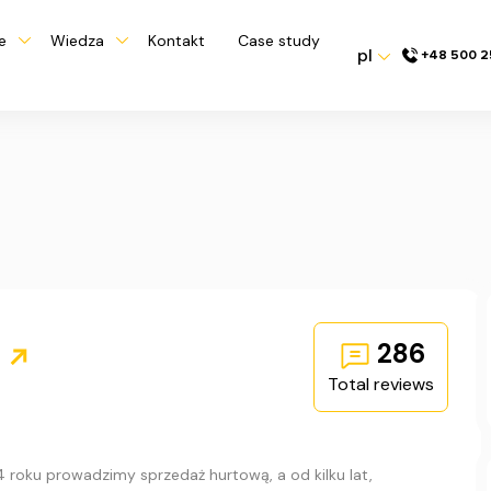
e
Wiedza
Kontakt
Case study
pl
+48 500 2
o
286
Total reviews
 roku prowadzimy sprzedaż hurtową, a od kilku lat,