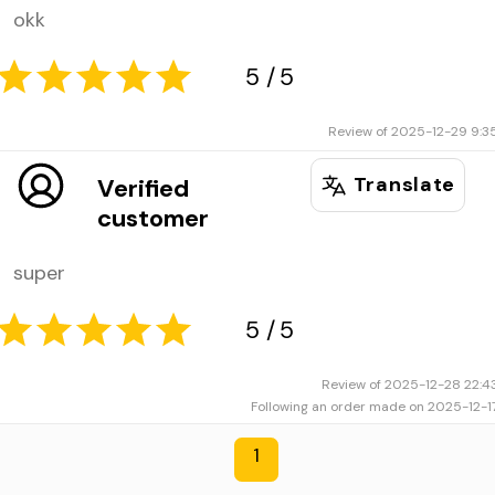
okk
5
5
Review of 2025-12-29 9:3
Translate
Verified
customer
super
5
5
Review of 2025-12-28 22:4
Following an order made on 2025-12-1
1