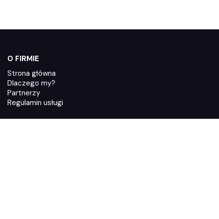
O FIRMIE
Strona główna
Dlaczego my?
Partnerzy
Regulamin usługi
FUNKCJE
Jak działa Zaufane.pl
Integracje
System poleceń
Polityka prywatności
Dyrektywa Omnibus