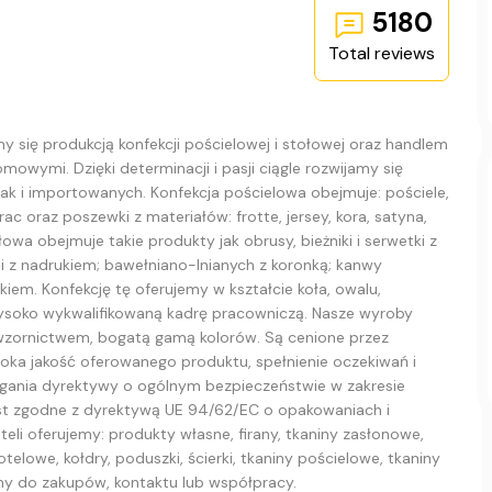
5180
Total reviews
 się produkcją konfekcji pościelowej i stołowej oraz handlem
owymi. Dzięki determinacji i pasji ciągle rozwijamy się
k i importowanych. Konfekcja pościelowa obejmuje: pościele,
c oraz poszewki z materiałów: frotte, jersey, kora, satyna,
wa obejmuje takie produkty jak obrusy, bieżniki i serwetki z
z nadrukiem; bawełniano-lnianych z koronką; kanwy
ukiem. Konfekcję tę oferujemy w kształcie koła, owalu,
soko wykwalifikowaną kadrę pracowniczą. Nasze wyroby
 wzornictwem, bogatą gamą kolorów. Są cenione przez
oka jakość oferowanego produktu, spełnienie oczekiwań i
gania dyrektywy o ogólnym bezpieczeństwie w zakresie
st zgodne z dyrektywą UE 94/62/EC o opakowaniach i
li oferujemy: produkty własne, firany, tkaniny zasłonowe,
hotelowe, kołdry, poduszki, ścierki, tkaniny pościelowe, tkaniny
my do zakupów, kontaktu lub współpracy.