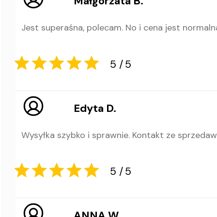
Małgorzata B.
Jest superaśna, polecam. No i cena jest normaln
5
5
Edyta D.
Wysyłka szybko i sprawnie. Kontakt ze sprzeda
5
5
ANNA W.