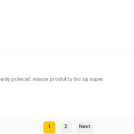
 będę polecać wasze produkty bo są super
1
2
Next