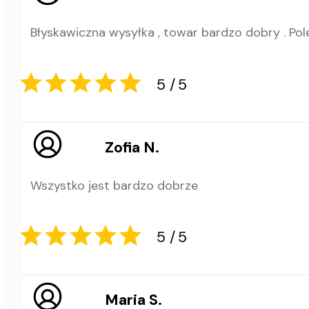
Błyskawiczna wysyłka , towar bardzo dobry . Po
5
5
Zofia N.
Wszystko jest bardzo dobrze
5
5
Maria S.