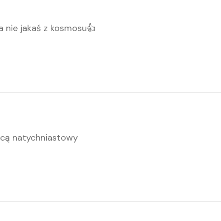
a nie jakaś z kosmosu👍
wcą natychniastowy