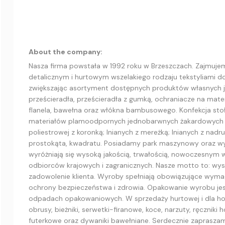
About the company:
Nasza firma powstała w 1992 roku w Brzeszczach. Zajmujemy
detalicznym i hurtowym wszelakiego rodzaju tekstyliami dom
zwiększając asortyment dostępnych produktów własnych ja
prześcieradła, prześcieradła z gumką, ochraniacze na matera
flanela, bawełna oraz włókna bambusowego. Konfekcja stoło
materiałów plamoodpornych jednobarwnych żakardowych i 
poliestrowej z koronką; lnianych z mereżką; lnianych z nadr
prostokąta, kwadratu. Posiadamy park maszynowy oraz wy
wyróżniają się wysoką jakością, trwałością, nowoczesnym
odbiorców krajowych i zagranicznych. Nasze motto to: wys
zadowolenie klienta. Wyroby spełniają obowiązujące wyma
ochrony bezpieczeństwa i zdrowia. Opakowanie wyrobu je
odpadach opakowaniowych. W sprzedaży hurtowej i dla hote
obrusy, bieżniki, serwetki-firanowe, koce, narzuty, ręczniki 
futerkowe oraz dywaniki bawełniane. Serdecznie zaprasza