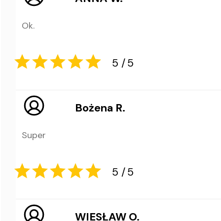
Ok.
5
5
Bożena R.
Super
5
5
WIESŁAW O.