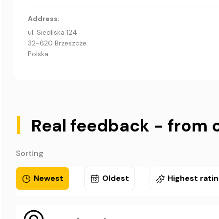
Address:
ul. Siedliska 124
32-620 Brzeszcze
Polska
|
Real feedback - from 
Sorting
Newest
Oldest
Highest rati